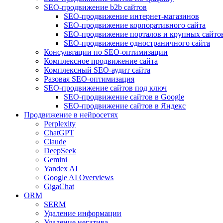
SEO-продвижение b2b сайтов
SEO-продвижение интернет-магазинов
SEO-продвижение корпоративного сайта
SEO-продвижение порталов и крупных сайто
SEO-продвижение одностраничного сайта
Консультации по SEO-оптимизации
Комплексное продвижение сайта
Комплексный SEO-аудит сайта
Разовая SEO-оптимизация
SEO-продвижение сайтов под ключ
SEO-продвижение сайтов в Google
SEO-продвижение сайтов в Яндекс
Продвижение в нейросетях
Perplexity
ChatGPT
Claude
DeepSeek
Gemini
Yandex AI
Google AI Overviews
GigaChat
ORM
SERM
Удаление информации
Удаление негатива