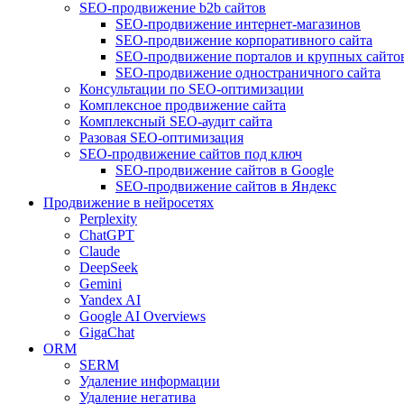
SEO-продвижение b2b сайтов
SEO-продвижение интернет-магазинов
SEO-продвижение корпоративного сайта
SEO-продвижение порталов и крупных сайто
SEO-продвижение одностраничного сайта
Консультации по SEO-оптимизации
Комплексное продвижение сайта
Комплексный SEO-аудит сайта
Разовая SEO-оптимизация
SEO-продвижение сайтов под ключ
SEO-продвижение сайтов в Google
SEO-продвижение сайтов в Яндекс
Продвижение в нейросетях
Perplexity
ChatGPT
Claude
DeepSeek
Gemini
Yandex AI
Google AI Overviews
GigaChat
ORM
SERM
Удаление информации
Удаление негатива