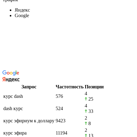
Яндекс
Google
Запрос
Частотность
Позиции
4
курс dash
576
25
4
dash курс
524
33
2
курс эфириум к доллару
9423
8
2
курс эфира
11194
13