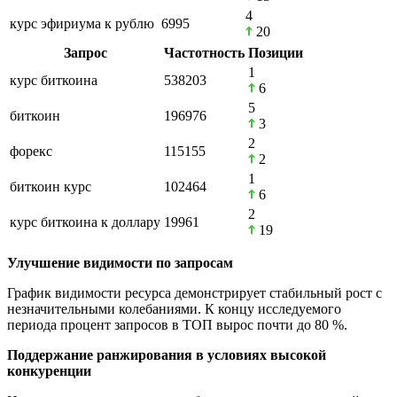
4
курс эфириума к рублю
6995
20
Запрос
Частотность
Позиции
1
курс биткоина
538203
6
5
биткоин
196976
3
2
форекс
115155
2
1
биткоин курс
102464
6
2
курс биткоина к доллару
19961
19
Улучшение видимости по запросам
График видимости ресурса демонстрирует стабильный рост с
незначительными колебаниями. К концу исследуемого
периода процент запросов в ТОП вырос почти до 80 %.
Поддержание ранжирования в условиях высокой
конкуренции