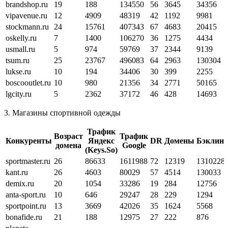
brandshop.ru
19
188
134550
56
3645
34356
vipavenue.ru
12
4909
48319
42
1192
9981
stockmann.ru
24
15761
407343
67
4683
20415
oskelly.ru
7
1400
106270
36
1275
4434
usmall.ru
5
974
59769
37
2344
9139
tsum.ru
25
23767
496083
64
2963
130304
lukse.ru
10
194
34406
30
399
2255
boscooutlet.ru
10
980
21356
34
2771
50165
lgcity.ru
5
2362
37172
46
428
14693
3. Магазины спортивной одежды
Трафик
Возраст
Трафик
Конкуренты
Яндекс
DR
Домены
Бэклин
домена
Google
(Keys.So)
sportmaster.ru
26
86633
1611988
72
12319
1310228
kant.ru
26
4603
80029
57
4514
130033
demix.ru
20
1054
33286
19
284
12756
anta-sport.ru
10
646
29247
28
229
1294
sportpoint.ru
13
3669
42026
35
1624
5568
bonafide.ru
21
188
12975
27
222
876