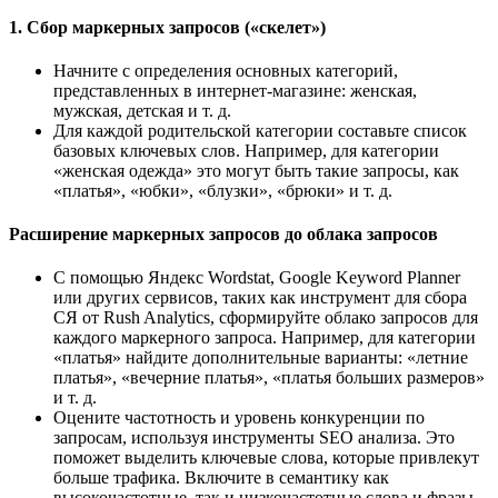
1. Сбор маркерных запросов («скелет»)
Начните с определения основных категорий,
представленных в интернет-магазине: женская,
мужская, детская и т. д.
Для каждой родительской категории составьте список
базовых ключевых слов. Например, для категории
«женская одежда» это могут быть такие запросы, как
«платья», «юбки», «блузки», «брюки» и т. д.
Расширение маркерных запросов до облака запросов
С помощью Яндекс Wordstat, Google Keyword Planner
или других сервисов, таких как инструмент для сбора
СЯ от Rush Analytics, сформируйте облако запросов для
каждого маркерного запроса. Например, для категории
«платья» найдите дополнительные варианты: «летние
платья», «вечерние платья», «платья больших размеров»
и т. д.
Оцените частотность и уровень конкуренции по
запросам, используя инструменты SEO анализа. Это
поможет выделить ключевые слова, которые привлекут
больше трафика. Включите в семантику как
высокочастотные, так и низкочастотные слова и фразы,