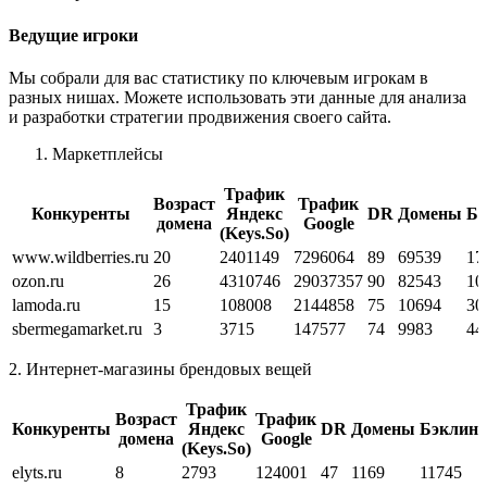
Ведущие игроки
Мы собрали для вас статистику по ключевым игрокам в
разных нишах. Можете использовать эти данные для анализа
и разработки стратегии продвижения своего сайта.
Маркетплейсы
Трафик
Возраст
Трафик
Конкуренты
Яндекс
DR
Домены
Бэ
домена
Google
(Keys.So)
www.wildberries.ru
20
2401149
7296064
89
69539
17
ozon.ru
26
4310746
29037357
90
82543
10
lamoda.ru
15
108008
2144858
75
10694
30
sbermegamarket.ru
3
3715
147577
74
9983
44
2. Интернет-магазины брендовых вещей
Трафик
Возраст
Трафик
Конкуренты
Яндекс
DR
Домены
Бэклин
домена
Google
(Keys.So)
elyts.ru
8
2793
124001
47
1169
11745