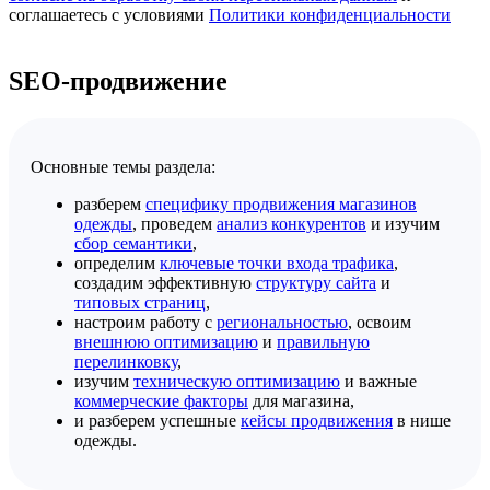
соглашаетесь с условиями
Политики конфиденциальности
SEO-продвижение
Основные темы раздела:
разберем
специфику продвижения магазинов
одежды
, проведем
анализ конкурентов
и изучим
сбор семантики
,
определим
ключевые точки входа трафика
,
создадим эффективную
структуру сайта
и
типовых страниц
,
настроим работу с
региональностью
, освоим
внешнюю оптимизацию
и
правильную
перелинковку
,
изучим
техническую оптимизацию
и важные
коммерческие факторы
для магазина,
и разберем успешные
кейсы продвижения
в нише
одежды.