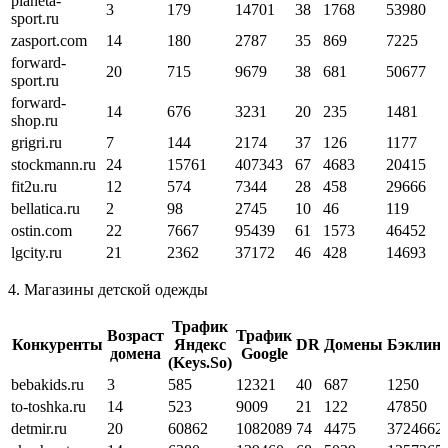
planeta-
3
179
14701
38
1768
53980
sport.ru
zasport.com
14
180
2787
35
869
7225
forward-
20
715
9679
38
681
50677
sport.ru
forward-
14
676
3231
20
235
1481
shop.ru
grigri.ru
7
144
2174
37
126
1177
stockmann.ru
24
15761
407343
67
4683
20415
fit2u.ru
12
574
7344
28
458
29666
bellatica.ru
2
98
2745
10
46
119
ostin.com
22
7667
95439
61
1573
46452
lgcity.ru
21
2362
37172
46
428
14693
4. Магазины детской одежды
Трафик
Возраст
Трафик
Конкуренты
Яндекс
DR
Домены
Бэклин
домена
Google
(Keys.So)
bebakids.ru
3
585
12321
40
687
1250
to-toshka.ru
14
523
9009
21
122
47850
detmir.ru
20
60862
1082089
74
4475
3724662