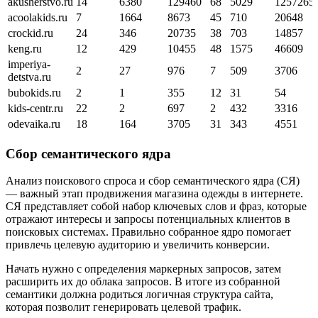
akusherstvo.ru
14
6380
129460
68
5029
1257265
acoolakids.ru
7
1664
8673
45
710
20648
crockid.ru
24
346
20735
38
703
14857
keng.ru
12
429
10455
48
1575
46609
imperiya-
2
27
976
7
509
3706
detstva.ru
bubokids.ru
2
1
355
12
31
54
kids-centr.ru
22
2
697
2
432
3316
odevaika.ru
18
164
3705
31
343
4551
Сбор семантического ядра
Анализ поискового спроса и сбор семантического ядра (СЯ)
— важный этап продвижения магазина одежды в интернете.
СЯ представляет собой набор ключевых слов и фраз, которые
отражают интересы и запросы потенциальных клиентов в
поисковых системах. Правильно собранное ядро помогает
привлечь целевую аудиторию и увеличить конверсии.
Начать нужно с определения маркерных запросов, затем
расширить их до облака запросов. В итоге из собранной
семантики должна родиться логичная структура сайта,
которая позволит генерировать целевой трафик.