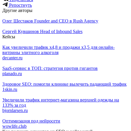
Репостнуть
Другие авторы
Олег Шестаков
Founder and CEO в Rush Agency
Сергей Кувшинов
Head of Inbound Sales
Кейсы
Как увеличили трафик х4,8 и продажи х3,5 для онлайн-
витрины элитного алкоголя
decanter.ru
SaaS-сервис в ТОП: стратегия против гигантов
planado.ru
Здоровое SEO: помогли клинике вылечить падающий трафик
1skin.ru
Увеличили трафик интернет-магазина верхней одежды на
133% за год
bjornlarsen.ru
Оптимизация под нейросети
wowlife.club