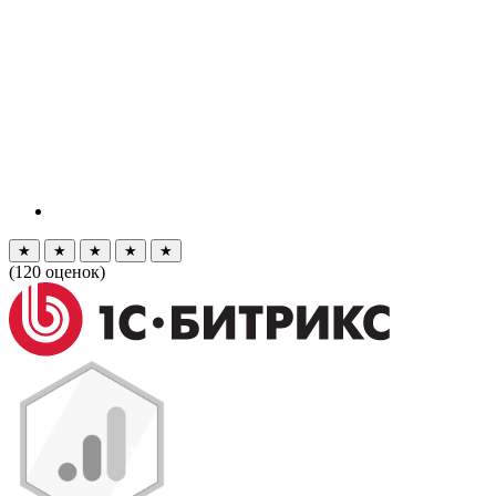
★
★
★
★
★
(
120
оценок)