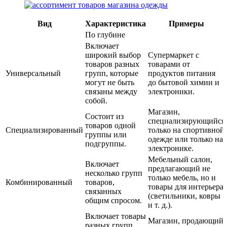
Вид
Характеристика
Примеры
По глубине
Включает
широкий выбор
Супермаркет с
товаров разных
товарами от
Универсальный
групп, которые
продуктов питания
могут не быть
до бытовой химии и
связаны между
электроники.
собой.
Магазин,
Состоит из
специализирующийся
товаров одной
Специализированный
только на спортивной
группы или
одежде или только на
подгруппы.
электронике.
Мебельный салон,
Включает
предлагающий не
несколько групп
только мебель, но и
Комбинированный
товаров,
товары для интерьера
связанных
(светильники, ковры
общим спросом.
и т. д.).
Включает товары
Магазин, продающий
разных групп,