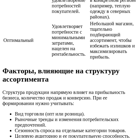
удовлетворение
в конкретном регионе
потребностей
(например, теплую
покупателей.
одежду в северных
районах).
Небольшой магазин,
Удовлетворяет
тщательно
потребности с
подбирающий
минимальными
Оптимальный
ассортимент, чтобы
затратами,
избежать излишков и
нацелен на
максимизировать
рентабельность.
прибыль.
Факторы, влияющие на структуру
ассортимента
Структура продукции напрямую влияет на прибыльность
бизнеса, количество продаж и конверсию. При ее
формировании нужно учитывать:
Вид торговли (опт или розница).
Рыночные тренды и изменения потребительских
предпочтений.
Сезонность спроса на отдельные категории товаров.
Целевую аудиторию и ее покупательную способность.