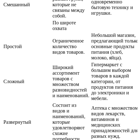
одновременно
Смешанный
которые не
бытовую технику и
связаны между
игрушки.
собой.
По широте
охвата
Небольшой магазин,
Ограниченное
предлагающий только
Простой
количество
основные продукты
видов товаров.
питания (хлеб,
молоко, яйца).
Гипермаркет с
Широкий
большим выбором
ассортимент
товаров в каждой
товаров с
Сложный
категории, от
множеством
продуктов питания
разновидностей
до электроники и
и наименований.
мебели.
Состоит из
Аптека с множеством
видов и
видов лекарств,
наименований,
витаминов и
Развернутый
которые
медицинских
удовлетворяют
принадлежностей для
схожие
разных нужд.
потребности.