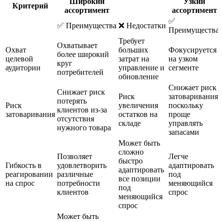
Широкий
Узкий
Критерий
ассортимент
ассортимент
✅
✅ Преимущества
❌ Недостатки
Преимущества
Требует
Охватывает
Охват
больших
Фокусируется
более широкий
целевой
затрат на
на узком
круг
аудитории
управление и
сегменте
потребителей
обновление
Снижает риск
Снижает риск
Риск
затоваривания,
потерять
Риск
увеличения
поскольку
клиентов из-за
затоваривания
остатков на
проще
отсутствия
складе
управлять
нужного товара
запасами
Может быть
сложно
Позволяет
Легче
быстро
Гибкость в
удовлетворить
адаптировать
адаптировать
реагировании
различные
под
все позиции
на спрос
потребности
меняющийся
под
клиентов
спрос
меняющийся
спрос
Может быть