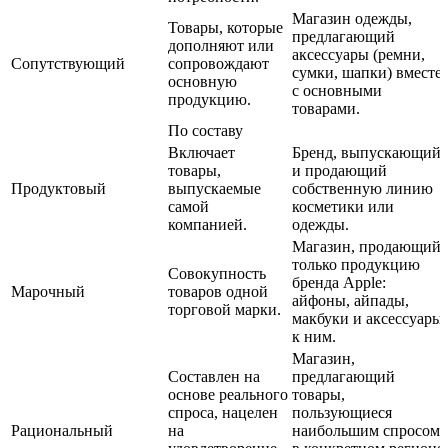
Магазин одежды,
Товары, которые
предлагающий
дополняют или
аксессуары (ремни,
Сопутствующий
сопровождают
сумки, шапки) вместе
основную
с основными
продукцию.
товарами.
По составу
Включает
Бренд, выпускающий
товары,
и продающий
Продуктовый
выпускаемые
собственную линию
самой
косметики или
компанией.
одежды.
Магазин, продающий
только продукцию
Совокупность
бренда Apple:
Марочный
товаров одной
айфоны, айпады,
торговой марки.
макбуки и аксессуары
к ним.
Магазин,
Составлен на
предлагающий
основе реального
товары,
спроса, нацелен
пользующиеся
Рациональный
на
наибольшим спросом