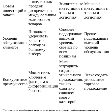
выше, так как
Значительные
Меньшие
Объем
продажи
инвестиции в
инвестиции в
инвестиций в
распределены
запасы и
запасы и
запасы
между большим
логистику
логистику
количеством
товаров
Сложнее
Позволяет
поддерживать
Проще
удерживать
Уровень
высокий
поддерживать
клиентов
обслуживания
уровень
высокий
благодаря
клиентов
сервиса по
уровень
большему
всем
обслуживания
выбору
позициям
Может
затруднить
создание
Может стать
уникального
Легче создать
ключевым
Конкурентное
предложения,
уникальное
фактором в
преимущество
так как
торговое
дифференциации
охвачено
предложение
бизнеса
слишком
много
категорий
Данные в таблице помогут вам принять обоснованное и