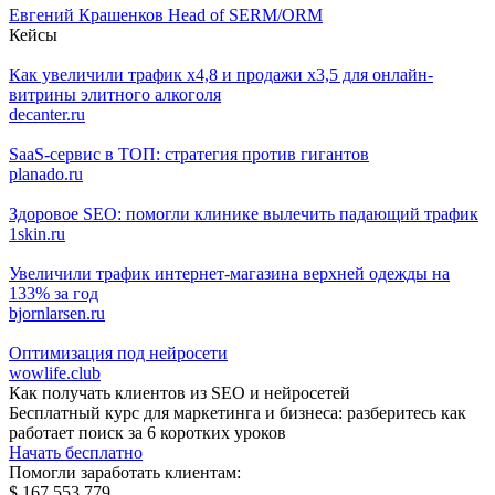
Евгений Крашенков
Head of SERM/ORM
Кейсы
Как увеличили трафик х4,8 и продажи х3,5 для онлайн-
витрины элитного алкоголя
decanter.ru
SaaS-сервис в ТОП: стратегия против гигантов
planado.ru
Здоровое SEO: помогли клинике вылечить падающий трафик
1skin.ru
Увеличили трафик интернет-магазина верхней одежды на
133% за год
bjornlarsen.ru
Оптимизация под нейросети
wowlife.club
Как получать клиентов из SEO и нейросетей
Бесплатный курс для маркетинга и бизнеса: разберитесь как
работает поиск за 6 коротких уроков
Начать бесплатно
Помогли заработать клиентам:
$ 167 553 779