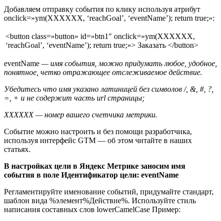
Добавляем отправку события по клику используя атрибут
onclick=»ym(XXXXXX, ‘reachGoal’, ‘eventName’); return true;»:
<button class=»button» id=»btn1″ onclick=»ym(XXXXXX,
‘reachGoal’, ‘eventName’); return true;»> Заказать </button>
eventName
— имя события, можно придумать любое, удобное,
понятное, четко отражающее отслеживаемое действие.
Убедитесь что имя указано латиницей без символов
/, &, #, ?,
=, +
и не содержит часть url страницы;
XXXXXX — номер вашего счетчика метрики.
Событие можно настроить и без помощи разработчика,
используя интерфейс GTM — об этом читайте в наших
статьях.
В настройках цели в Яндекс Метрике заносим имя
события в поле Идентификатор цели: eventName
Регламентируйте именование событий, придумайте стандарт,
шаблон вида %элемент%Действие%. Используйте стиль
написания составных слов lowerCamelCase Пример: