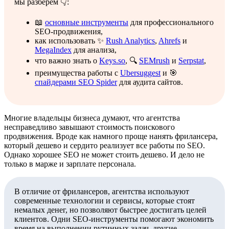
мы разберем 👇:
📖
основные инструменты
для профессионального
SEO-продвижения,
как использовать ✨
Rush Analytics
,
Ahrefs
и
MegaIndex
для анализа,
что важно знать о
Keys.so
, 🔍
SEMrush
и
Serpstat
,
преимущества работы с
Ubersuggest
и 🎯
спайдерами SEO Spider
для аудита сайтов.
Многие владельцы бизнеса думают, что агентства
несправедливо завышают стоимость поискового
продвижения. Вроде как намного проще нанять фрилансера,
который дешево и сердито реализует все работы по SEO.
Однако хорошее SEO не может стоить дешево. И дело не
только в марже и зарплате персонала.
В отличие от фрилансеров, агентства используют
современные технологии и сервисы, которые стоят
немалых денег, но позволяют быстрее достигать целей
клиентов. Одни SEO-инструменты помогают экономить
время на выполнении рутинных задач, другие —