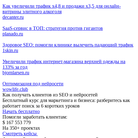
Как увеличили трафик х4,8 и продажи х3,5 для онлайн-
витрины элитного алкоголя
decanter.ru
SaaS-сервис в ТОП: стратегия против гигантов
planado.ru
Здоровое SEO: помогли клинике вылечить падающий трафик
1skin.ru
Увеличили трафик интернет-магазина верхней одежды на
133% за год
bjornlarsen.ru
Оптимизация под нейросети
wowlife.club
Как получать клиентов из SEO и нейросетей
Бесплатный курс для маркетинга и бизнеса: разберитесь как
работает поиск за 6 коротких уроков
Начать бесплатно
Помогли заработать клиентам:
$ 167 553 779
На 350+ проектах
Смотреть кейсы