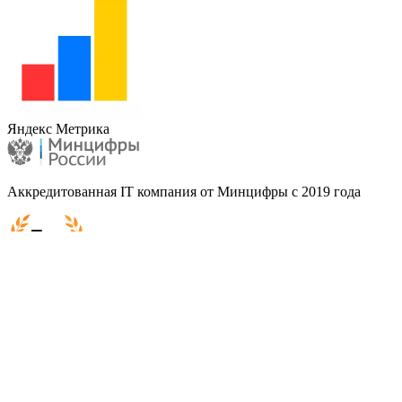
Яндекс Метрика
Аккредитованная IT компания от Минцифры с 2019 года
Ruward Award 2025-2026
г. Москва, Сколково, Большой б-р, д. 42, стр. 1
Политика конфиденциальности
Согласие на обработку персональных данных
Согласие на рекламную и информационную рассылку
Карта сайта