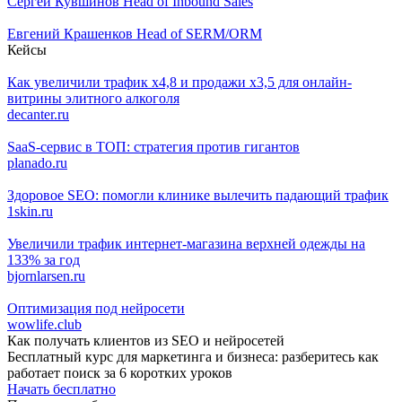
Сергей Кувшинов
Head of Inbound Sales
Евгений Крашенков
Head of SERM/ORM
Кейсы
Как увеличили трафик х4,8 и продажи х3,5 для онлайн-
витрины элитного алкоголя
decanter.ru
SaaS-сервис в ТОП: стратегия против гигантов
planado.ru
Здоровое SEO: помогли клинике вылечить падающий трафик
1skin.ru
Увеличили трафик интернет-магазина верхней одежды на
133% за год
bjornlarsen.ru
Оптимизация под нейросети
wowlife.club
Как получать клиентов из SEO и нейросетей
Бесплатный курс для маркетинга и бизнеса: разберитесь как
работает поиск за 6 коротких уроков
Начать бесплатно