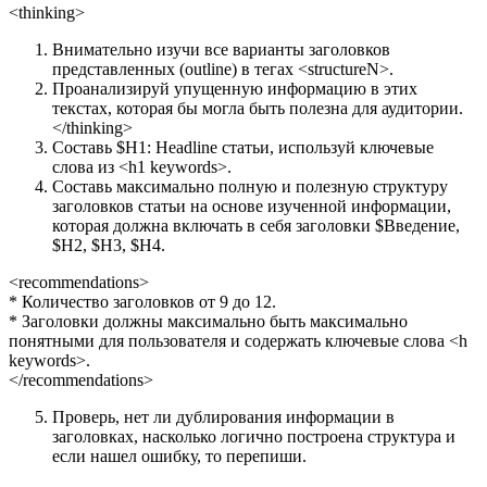
<thinking>
Внимательно изучи все варианты заголовков
представленных (outline) в тегах <structureN>.
Проанализируй упущенную информацию в этих
текстах, которая бы могла быть полезна для аудитории.
</thinking>
Составь $H1: Headline статьи, используй ключевые
слова из <h1 keywords>.
Составь максимально полную и полезную структуру
заголовков статьи на основе изученной информации,
которая должна включать в себя заголовки $Введение,
$H2, $H3, $H4.
<recommendations>
* Количество заголовков от 9 до 12.
* Заголовки должны максимально быть максимально
понятными для пользователя и содержать ключевые слова
<h
keywords>
.
</recommendations>
Проверь, нет ли дублирования информации в
заголовках, насколько логично построена структура и
если нашел ошибку, то перепиши.