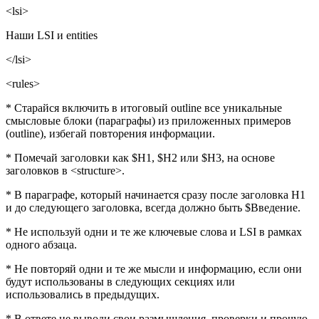
<lsi>
Наши LSI и entities
</lsi>
<rules>
* Старайся включить в итоговый outline все уникальные
смысловые блоки (параграфы) из приложенных примеров
(outline), избегай повторения информации.
* Помечай заголовки как $H1, $H2 или $H3, на основе
заголовков в <structure>.
* В параграфе, который начинается сразу после заголовка H1
и до следующего заголовка, всегда должно быть $Введение.
* Не используй одни и те же ключевые слова и LSI в рамках
одного абзаца.
* Не повторяй одни и те же мысли и информацию, если они
будут использованы в следующих секциях или
использовались в предыдущих.
* В ответе не выводи свои размышления, проверки и прочую