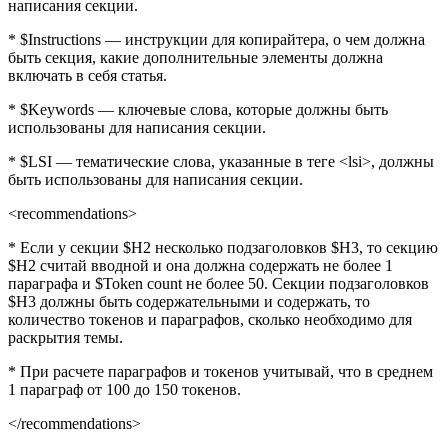
написания секции.
* $Instructions — инструкции для копирайтера, о чем должна
быть секция, какие дополнительные элементы должна
включать в себя статья.
* $Keywords — ключевые слова, которые должны быть
использованы для написания секции.
* $LSI — тематические слова, указанные в теге <lsi>, должны
быть использованы для написания секции.
<recommendations>
* Если у секции $H2 несколько подзаголовков $H3, то секцию
$H2 считай вводной и она должна содержать не более 1
параграфа и $Token count не более 50. Секции подзаголовков
$H3 должны быть содержательными и содержать, то
количество токенов и параграфов, сколько необходимо для
раскрытия темы.
* При расчете параграфов и токенов учитывай, что в среднем
1 параграф от 100 до 150 токенов.
</recommendations>