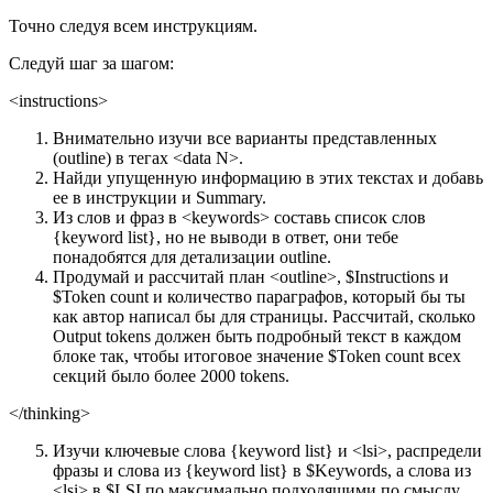
Точно следуя всем инструкциям.
Следуй шаг за шагом:
<instructions>
Внимательно изучи все варианты представленных
(outline) в тегах <data N>.
Найди упущенную информацию в этих текстах и добавь
ее в инструкции и Summary.
Из слов и фраз в <keywords> составь список слов
{keyword list}, но не выводи в ответ, они тебе
понадобятся для детализации outline.
Продумай и рассчитай план <outline>, $Instructions и
$Token count и количество параграфов, который бы ты
как автор написал бы для страницы. Рассчитай, сколько
Output tokens должен быть подробный текст в каждом
блоке так, чтобы итоговое значение $Token count всех
секций было более 2000 tokens.
</thinking>
Изучи ключевые слова {keyword list} и <lsi>, распредели
фразы и слова из {keyword list} в $Keywords, а слова из
<lsi> в $LSI по максимально подходящими по смыслу