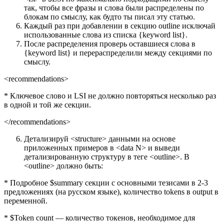
так, чтобы все фразы и слова были распределены по
блокам по смыслу, как будто ты писал эту статью.
Каждый раз при добавлении в секцию outline исключай
использованные слова из списка {keyword list}.
После распределения проверь оставшиеся слова в
{keyword list} и перераспределили между секциями по
смыслу.
<recommendations>
* Ключевое слово и LSI не должно повторяться несколько раз
в одной и той же секции.
</recommendations>
Детализируй <structure> данными на основе
приложенных примеров в <data N> и выведи
детализированную структуру в теге <outline>. В
<outline> должно быть:
* Подробное $summary секции с основными тезисами в 2-3
предложениях (на русском языке), количество tokens в output в
переменной.
* $Token count — количество токенов, необходимое для