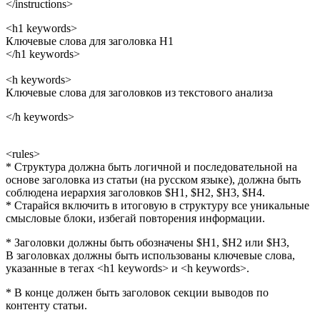
</instructions>
<h1 keywords>
Ключевые слова для заголовка H1
</h1 keywords>
<h keywords>
Ключевые слова для заголовков из текстового анализа
</h keywords>
<rules>
* Структура должна быть логичной и последовательной на
основе заголовка из статьи (на русском языке), должна быть
соблюдена иерархия заголовков $H1, $H2, $H3, $H4.
* Старайся включить в итоговую в структуру все уникальные
смысловые блоки, избегай повторения информации.
* Заголовки должны быть обозначены $H1, $H2 или $H3,
В заголовках должны быть использованы ключевые слова,
указанные в тегах <h1 keywords> и <h keywords>.
* В конце должен быть заголовок секции выводов по
контенту статьи.