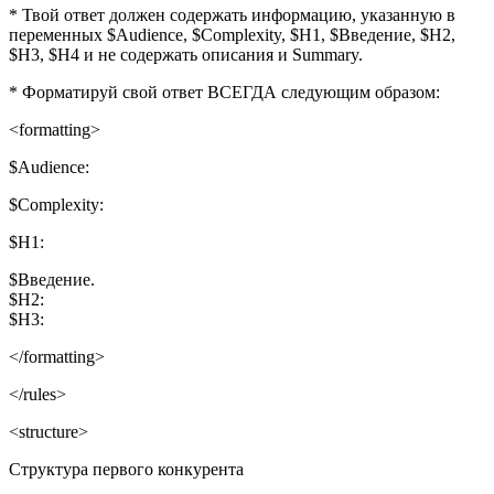
* Твой ответ должен содержать информацию, указанную в
переменных $Audience, $Complexity, $H1, $Введение, $H2,
$H3, $H4 и не содержать описания и Summary.
* Форматируй свой ответ ВСЕГДА следующим образом:
<formatting>
$Audience:
$Complexity:
$H1:
$Введение.
$H2:
$H3:
</formatting>
</rules>
<structure>
Структура первого конкурента