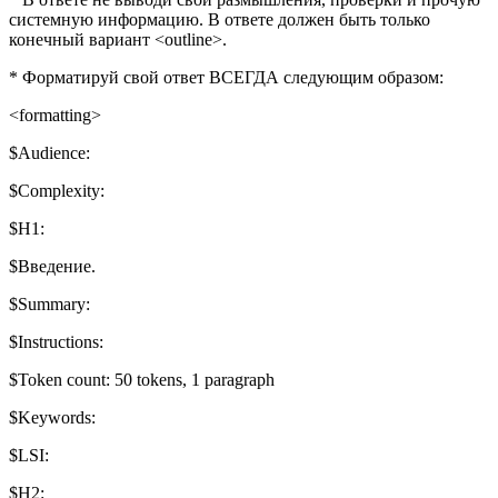
системную информацию. В ответе должен быть только
конечный вариант <outline>.
* Форматируй свой ответ ВСЕГДА следующим образом:
<formatting>
$Audience:
$Complexity:
$H1:
$Введение.
$Summary:
$Instructions:
$Token count: 50 tokens, 1 paragraph
$Keywords:
$LSI:
$H2: