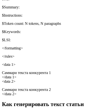
$Summary:
$Instructions:
$Token count: N tokens, N paragraphs
$Keywords:
$LSI:
</formatting>
</rules>
<data 1>
Саммари текста конкурента 1
</data 1>
<data 2>
Саммари текста конкурента 2
</data 2>
Как генерировать текст статьи