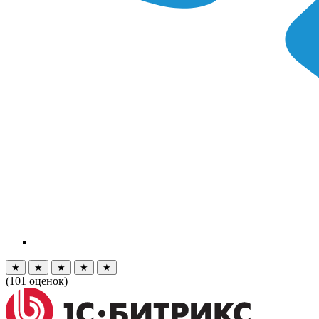
★
★
★
★
★
(
101
оценок)