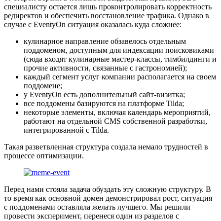
специалисту остается лишь проконтролировать корректность
редиректов и обеспечить восстановление трафика. Однако в
случае с EventyOn ситуация оказалась куда сложнее:
кулинарное направление обзавелось отдельным
поддоменом, доступным для индексации поисковиками
(сюда входят кулинарные мастер-классы, тимбилдинги и
прочие активности, связанные с гастрономией);
каждый сегмент услуг компании располагается на своем
поддомене;
у EventyOn есть дополнительный сайт-визитка;
все поддомены базируются на платформе Tilda;
некоторые элементы, включая календарь мероприятий,
работают на отдельной CMS собственной разработки,
интегрированной с Tilda.
Такая разветвленная структура создала немало трудностей в
процессе оптимизации.
Перед нами стояла задача обуздать эту сложную структуру. В
то время как основной домен демонстрировал рост, ситуация
с поддоменами оставляла желать лучшего. Мы решили
провести эксперимент, перенеся один из разделов с