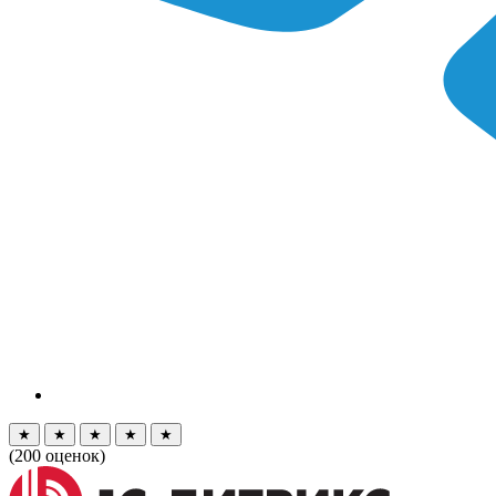
★
★
★
★
★
(
200
оценок)