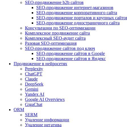
SEO-продвижение b2b сайтов
SEO-продвижение интернет-магазинов
SEO-продвижение корпоративного сайта
SEO-продвижение порталов и крупных сайто
SEO-продвижение одностраничного сайта
Консультации по SEO-оптимизации
Комплексное продвижение сайта
Комплексный SEO-аудит сайта
Разовая SEO-оптимизация
SEO-продвижение сайтов под ключ
SEO-продвижение сайтов в Google
SEO-продвижение сайтов в Яндекс
Продвижение в нейросетях
Perplexity
ChatGPT
Claude
DeepSeek
Gemini
Yandex AI
Google AI Overviews
GigaChat
ORM
SERM
Удаление информации
Удаление негатива