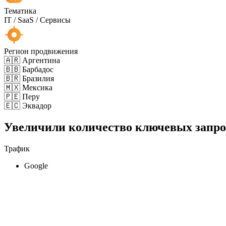
Тематика
IT / SaaS / Сервисы
Регион продвижения
🇦🇷 Аргентина
🇧🇧 Барбадос
🇧🇷 Бразилия
🇲🇽 Мексика
🇵🇪 Перу
🇪🇨 Эквадор
Увеличили количество ключевых запро
Трафик
Google