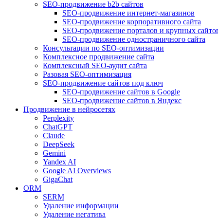
SEO-продвижение b2b сайтов
SEO-продвижение интернет-магазинов
SEO-продвижение корпоративного сайта
SEO-продвижение порталов и крупных сайто
SEO-продвижение одностраничного сайта
Консультации по SEO-оптимизации
Комплексное продвижение сайта
Комплексный SEO-аудит сайта
Разовая SEO-оптимизация
SEO-продвижение сайтов под ключ
SEO-продвижение сайтов в Google
SEO-продвижение сайтов в Яндекс
Продвижение в нейросетях
Perplexity
ChatGPT
Claude
DeepSeek
Gemini
Yandex AI
Google AI Overviews
GigaChat
ORM
SERM
Удаление информации
Удаление негатива