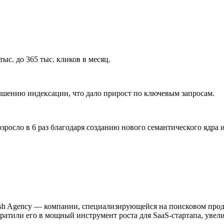
тыс. до 365 тыс. кликов в месяц.
чшению индексации, что дало прирост по ключевым запросам.
озросло в 6 раз благодаря созданию нового семантического ядра
sh Agency ― компании, специализирующейся на поисковом продв
вратили его в мощный инструмент роста для SaaS-стартапа, увели